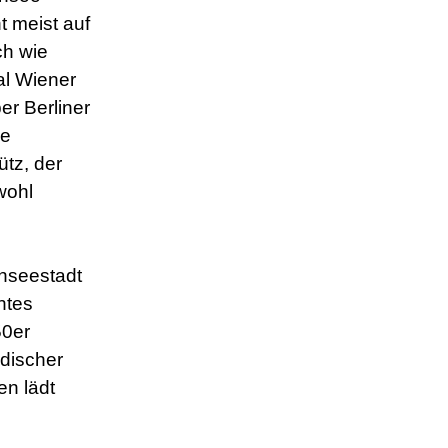
t meist auf
ch wie
al Wiener
er Berliner
ie
ütz, der
wohl
nseestadt
chtes
50er
adischer
en lädt