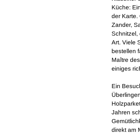
Küche: Ein
der Karte.
Zander, Sa
Schnitzel,
Art. Viele
bestellen f
Maître des
einiges ric
Ein Besuc
Überlingen.
Holzparket
Jahren sch
Gemütlichk
direkt am 