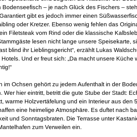
 Bodenseefisch – je nach Glück des Fischers – steh
 Garantiert gibt es jedoch immer einen Süßwasserfis
ibling oder Kretzer. Ebenso wenig fehlen das Origin
 ein Filetsteak vom Rind oder die klassische Kalbsleb
 Stammgäste lesen nicht lange unsere Speisekarte, s
ast blind ihr Lieblingsgericht“, erzählt Lukas Waldsch
 Hotels. Und er freut sich: „Da macht unsere Küche 
htig!“
h im Ochsen gehört zu jedem Aufenthalt in der Bode
 Wer hier eintritt, betritt die gute Stube der Stadt: E
t, warme Holzvertäfelung und ein Interieur aus den 
affen eine heimelige Atmosphäre. Es duftet nach b
eit und Sonntagsbraten. Die Terrasse unter Kastani
Mantelhafen zum Verweilen ein.